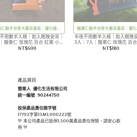
棗仁聯手甘麥大棗茶基底｜優化睡眠
酸棗仁聯手甘麥大棗茶基底｜優化
不用數羊入睡｜助入眠晚安茶｜
品質｜甩開夜晚數羊咩咩的日子
半夜不用數羊入睡｜助入眠晚
品質｜甩開夜晚數羊咩咩的日
入｜酸棗仁 玫瑰花 百合 紅棗 小麥
3入｜7入｜酸棗仁 玫瑰花 百合
甘草｜無咖啡因 漢方茶｜養生
小麥 甘草｜無咖啡因 漢方茶
NT$600
NT$180
產品資訊
營業人  優化生活有限公司
統一編號  90244750
投保產品責任險字號
17702字第13ML000222號
💚 本公司產品已投保1,500萬產品責任保險，請安心飲
用 💚