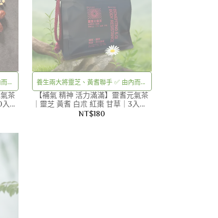
內而外
養生兩大將靈芝、黃耆聯手 ✅ 由內而外
元氣茶
作
【補氣 精神 活力滿滿】靈耆元氣茶
調整體質的「補氣、強身」之作
0入｜
｜靈芝 黃耆 白朮 紅棗 甘草｜3入｜7
入｜無咖啡因 漢方茶｜養生
NT$180