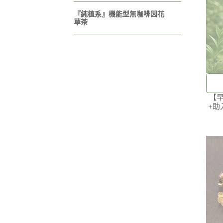
『純植系』機能型無咖啡因花
草茶
【早
+助