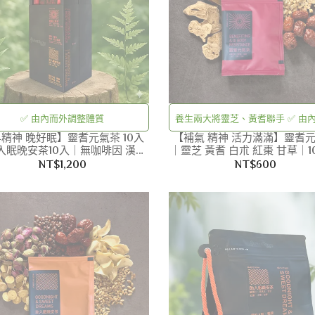
✅ 由內而外調整體質
養生兩大將靈芝、黃耆聯手 ✅ 由
精神 晚好眠】靈耆元氣茶 10入
【補氣 精神 活力滿滿】靈耆
調整體質的「補氣、強身」之
入眠晚安茶10入｜無咖啡因 漢方
｜靈芝 黃耆 白朮 紅棗 甘草｜1
茶 共20入｜養生
無咖啡因 漢方茶｜養生
NT$1,200
NT$600