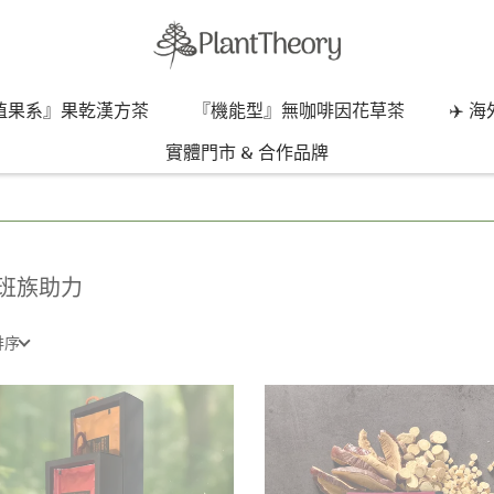
植果系』果乾漢方茶
『機能型』無咖啡因花草茶
✈️ 
實體門市 & 合作品牌
班族助力
排序