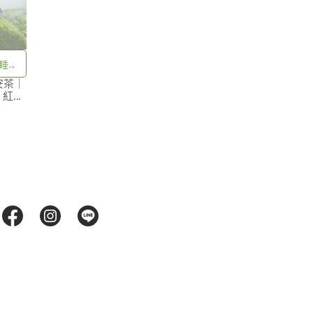
睡眠
安茶｜
子
 紅棗
｜養生