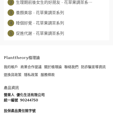
2
生理期前後女生的好朋友 - 花草果調茶系⋯
3
養顏美容 - 花草果調茶系列
4
睡個好覺 - 花草果調茶系列
5
促進代謝 - 花草果調茶系列
Planttheory植理論
我的帳戶
商業合作提議
關於植理論
聯絡我們
防詐騙宣導資訊
退換貨政策
隱私政策
服務條款
產品資訊
營業人  優化生活有限公司
統一編號  90244750
投保產品責任險字號